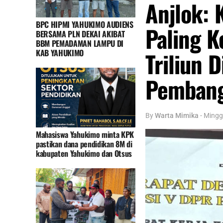
Anjlok: 
BPC HIPMI YAHUKIMO AUDIENS
Paling K
BERSAMA PLN DEKAI AKIBAT
BBM PEMADAMAN LAMPU DI
KAB YAHUKIMO
Triliun D
Pemban
By
Warta Mimika
-
Mingg
Mahasiswa Yahukimo minta KPK
pastikan dana pendidikan 8M di
kabupaten Yahukimo dan Otsus