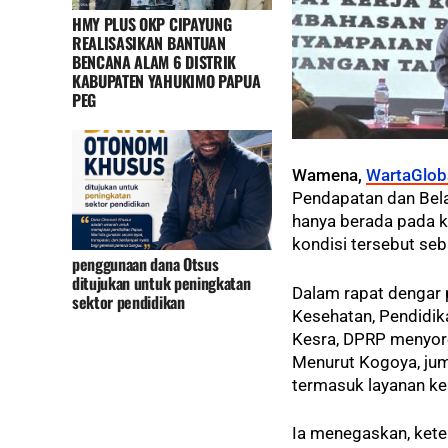
HMY PLUS OKP CIPAYUNG
REALISASIKAN BANTUAN
BENCANA ALAM 6 DISTRIK
KABUPATEN YAHUKIMO PAPUA
PEG
Wamena,
WartaGlob
Pendapatan dan Bel
hanya berada pada ki
kondisi tersebut seba
penggunaan dana Otsus
ditujukan untuk peningkatan
Dalam rapat dengar 
sektor pendidikan
Kesehatan, Pendidik
Kesra, DPRP menyoro
Menurut Kogoya, jum
termasuk layanan ke
Ia menegaskan, ket