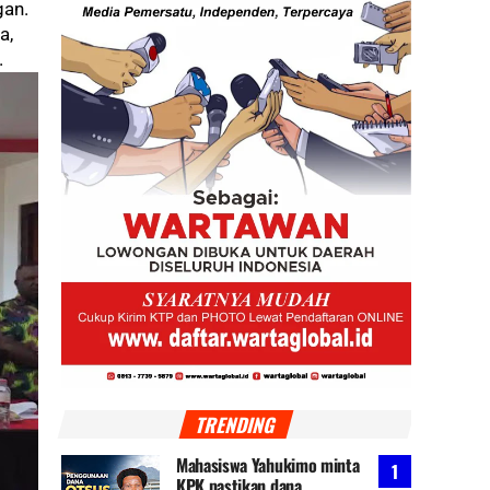
gan.
a,
.
TRENDING
Mahasiswa Yahukimo minta
KPK pastikan dana