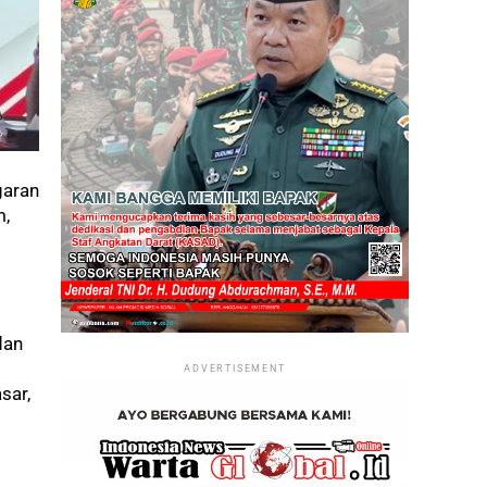
garan
m,
dan
ADVERTISEMENT
sar,