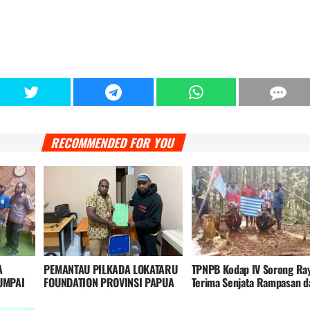
RECOMMENDED FOR YOU
A
PEMANTAU PILKADA LOKATARU
TPNPB Kodap IV Sorong Ra
UMPAI
FOUNDATION PROVINSI PAPUA
Terima Senjata Rampasan d
A
PEGUNUNGAN SERAHKAN
Moyeba, Tegaskan Tak Akan
BERKAS PEMANTA
Dikembalikan dan Akan Dip