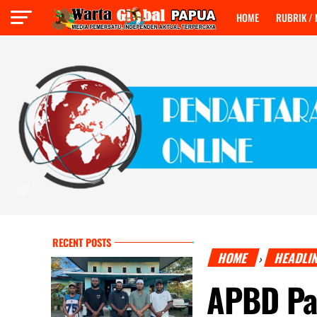
HOME
RUBRIK /
RECENT POSTS
HOME
HEADLI
›
APBD Pa