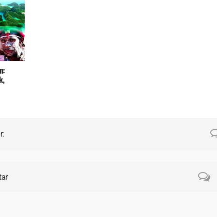
dalam Perang Melawan Apa
Indonesia.
n:
k,
masi
r:
tar