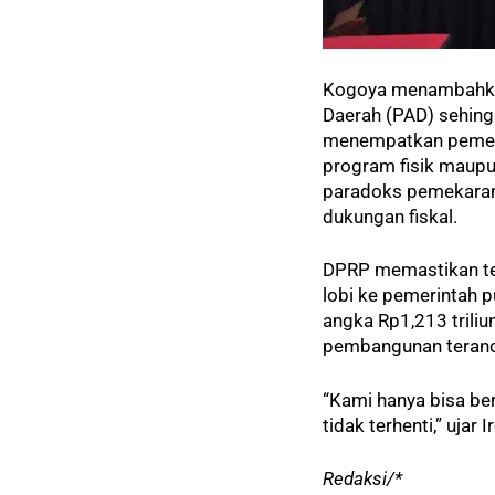
Kogoya menambahkan
Daerah (PAD) sehing
menempatkan pemeri
program fisik maupun
paradoks pemekaran 
dukungan fiskal.
DPRP memastikan te
lobi ke pemerintah 
angka Rp1,213 trili
pembangunan teran
“Kami hanya bisa ber
tidak terhenti,” ujar 
Redaksi/*