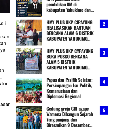
pendidikan 8M di
kabupaten Yahukimo dan
Otsus
HMY PLUS OKP CIPAYUNG
sli
REALISASIKAN BANTUAN
BENCANA ALAM 6 DISTRIK
akan
KABUPATEN YAHUKIMO
kan
PA......
nya
HMY PLUS OKP CYPAYUNG
BUKA POSKO BENCANA
ALAM 5 DISTRIK
KABUPATEN YAHUKIMO
ah
PAPUA PEGUNUNGA......
,
Papua dan Pasifik Selatan:
ktor
Persimpangan Isu Politik,
Kemanusiaan dan
Diplomasi Regional
dasar
Gedung greja GDI agape
Wamena Dibangun Sejarah
Yang panjang dan
Diresmikan 9 Desember