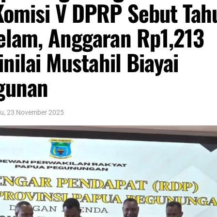
Komisi V DPRP Sebut Tah
elam, Anggaran Rp1,213
inilai Mustahil Biayai
gunan
u, 23 November 2025